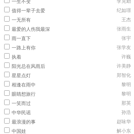
李克勤
一生不变
纪如璟
值得一辈子去爱
王杰
一无所有
张雨生
最爱的人伤我最深
张宇
雨一直下
张学友
一路上有你
许巍
执着
许美静
阳光总在风雨后
郑智化
星星点灯
黎明
相逢在雨中
黎明
眼睛想旅行
那英
一笑而过
孙浩
中华民谣
赵咏华
最浪漫的事
解小东
中国娃