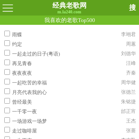
经典老歌网
搜
m.la240.com
我喜欢的老歌Top500
李翊君
雨蝶
周蕙
约定
刘德华
一起走过的日子(粤语)
汪峰
再见青春
齐秦
夜夜夜夜
周华健
一起吃苦的幸福
张德兰
月亮代表我的心
朱铭捷
曾经最美
邰正宵
一千零一夜
王杰
一场游戏一场梦
张蔷
走过咖啡屋