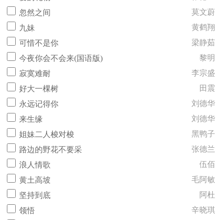
莫文蔚
忽然之间
黄鹤翔
九妹
梁静茹
可惜不是你
黎明
今夜你会不会来(国语版)
李宗盛
寂寞难耐
田震
好大一棵树
刘德华
永远记得你
刘德华
来生缘
黑鸭子
姐妹二人梭对梭
张德兰
路边的野花不要采
伍佰
浪人情歌
毛阿敏
黄土高坡
阿杜
坚持到底
辛晓琪
领悟