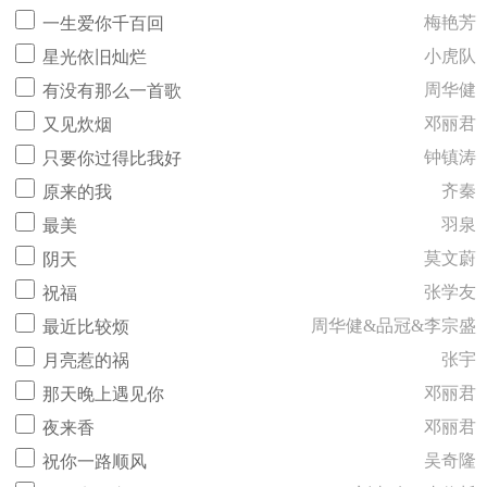
梅艳芳
一生爱你千百回
小虎队
星光依旧灿烂
周华健
有没有那么一首歌
邓丽君
又见炊烟
钟镇涛
只要你过得比我好
齐秦
原来的我
羽泉
最美
莫文蔚
阴天
张学友
祝福
周华健&品冠&李宗盛
最近比较烦
张宇
月亮惹的祸
邓丽君
那天晚上遇见你
邓丽君
夜来香
吴奇隆
祝你一路顺风