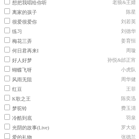
老狼&王婧
想把我唱给你听
陈星
离家的孩子
刘若英
很爱很爱你
刘德华
练习
姜育恒
梅花三弄
周璇
何日君再来I
孙悦&邰正宵
好人好梦
小虎队
蝴蝶飞呀
周华健
风雨无阻
王菲
红豆
陈奕迅
K歌之王
费玉清
梦驼铃
羽泉
冷酷到底
罗大佑
光阴的故事(Live)
张德兰
爱的礼物