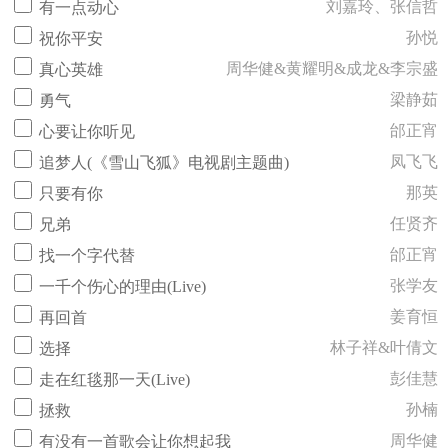
刘嘉玲、张信哲
有一点动心
孙悦
祝你平安
周华健&黄耀明&成龙&李宗盛
真心英雄
梁静茹
勇气
邰正宵
心要让你听见
凤飞飞
追梦人(《雪山飞狐》电视剧主题曲)
那英
只要有你
任贤齐
兄弟
邰正宵
找一个字代替
张学友
一千个伤心的理由(Live)
姜育恒
再回首
林子祥&叶倩文
选择
彭佳慧
走在红毯那一天(Live)
孙楠
拯救
周华健
有没有一首歌会让你想起我