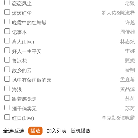
老狼
恋恋风尘
罗大佑&陈淑桦
滚滚红尘
许越
晚霞中的红蜻蜓
周传雄
记事本
林志炫
离人(Live)
李娜
好人一生平安
甄妮
鲁冰花
费翔
故乡的云
孟庭苇
风中有朵雨做的云
黄品源
海浪
苏芮
跟着感觉走
苏芮
酒干倘卖无
李克勤&谭咏麟
红日(Live)
全选/反选
播放
加入列表
随机播放