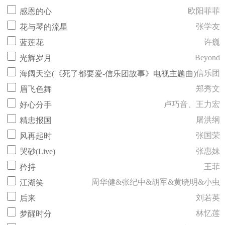
欧阳菲菲
感恩的心
张学友
花与琴的流星
许巍
蓝莲花
Beyond
光辉岁月
信乐团
海阔天空(《死了都要爱-信乐团故事》电视主题曲)
郑秀文
眉飞色舞
卢巧音、王力宏
好心分手
屠洪纲
精忠报国
张国荣
风再起时
张惠妹
哭砂(Live)
王菲
矜持
周华健&张纪中&胡军&黄晓明&小虫
江湖笑
刘若英
后来
林忆莲
梦醒时分