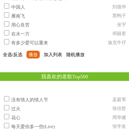
刘德华
中国人
黑鸭子
雁南飞
张宇
用心良苦
邓丽君
在水一方
迪克牛仔
有多少爱可以重来
全选/反选
播放
加入列表
随机播放
我喜欢的老歌Top500
孟庭苇
没有情人的情人节
张信哲
过火
周华健
花心
张学友
每天爱你多一些(Live)