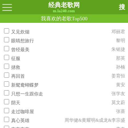
经典老歌网
搜
m.la240.com
我喜欢的老歌Top500
邓丽君
又见炊烟
黎明
眼睛想旅行
朱铭捷
曾经最美
那英
征服
孙楠
拯救
姜育恒
再回首
黄安
新鸳鸯蝴蝶梦
张学友
只想一生跟你走
莫文蔚
阴天
张蔷
走过咖啡屋
周华健&黄耀明&成龙&李宗盛
真心英雄