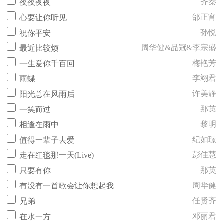
齐秦
夜夜夜夜
邰正宵
心要让你听见
孙悦
祝你平安
周华健&品冠&李宗盛
最近比较烦
梅艳芳
一生爱你千百回
李翊君
雨蝶
许美静
阳光总在风雨后
那英
一笑而过
黎明
相逢在雨中
纪如璟
值得一辈子去爱
彭佳慧
走在红毯那一天(Live)
那英
只要有你
周华健
有没有一首歌会让你想起我
任贤齐
兄弟
邓丽君
在水一方