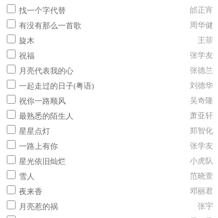
邰正宵
找一个字代替
周华健
有没有那么一首歌
王菲
旋木
张学友
祝福
张德兰
月亮代表我的心
刘德华
一起走过的日子(粤语)
吴奇隆
祝你一路顺风
萧亚轩
最熟悉的陌生人
郑智化
星星点灯
张学友
一路上有你
小虎队
星光依旧灿烂
范晓萱
雪人
邓丽君
夜来香
张宇
月亮惹的祸