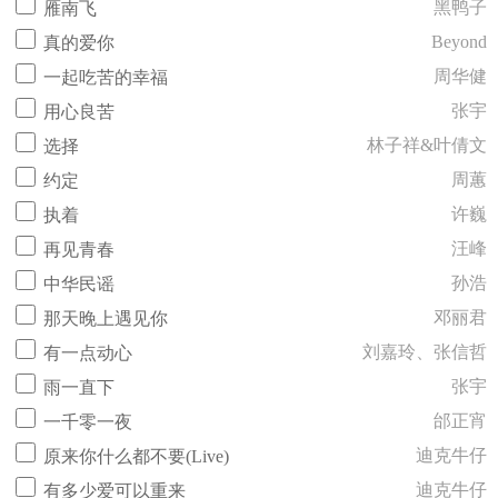
黑鸭子
雁南飞
Beyond
真的爱你
周华健
一起吃苦的幸福
张宇
用心良苦
林子祥&叶倩文
选择
周蕙
约定
许巍
执着
汪峰
再见青春
孙浩
中华民谣
邓丽君
那天晚上遇见你
刘嘉玲、张信哲
有一点动心
张宇
雨一直下
邰正宵
一千零一夜
迪克牛仔
原来你什么都不要(Live)
迪克牛仔
有多少爱可以重来