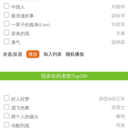
刘德华
中国人
赵咏华
最浪漫的事
刘若英
一辈子的孤单(Live)
齐秦
原来的我
梁静茹
勇气
全选/反选
播放
加入列表
随机播放
我喜欢的老歌Top500
孙悦&邰正宵
好人好梦
郑秀文
眉飞色舞
黎明
两个人的烟火
羽泉
冷酷到底