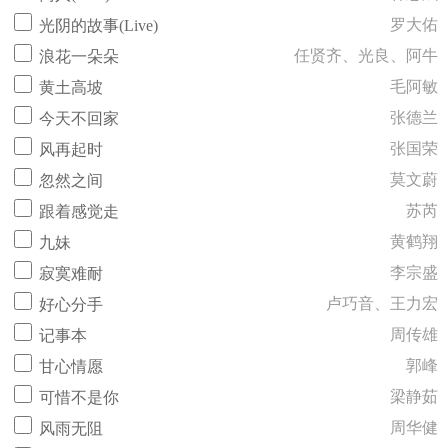
罗大佑
光阴的故事(Live)
任贤齐、光良、阿牛
浪花一朵朵
毛阿敏
黄土高坡
张德兰
今天不回家
张国荣
风再起时
莫文蔚
忽然之间
苏芮
跟着感觉走
黄鹤翔
九妹
李宗盛
寂寞难耐
卢巧音、王力宏
好心分手
周传雄
记事本
郭峰
甘心情愿
梁静茹
可惜不是你
周华健
风雨无阻