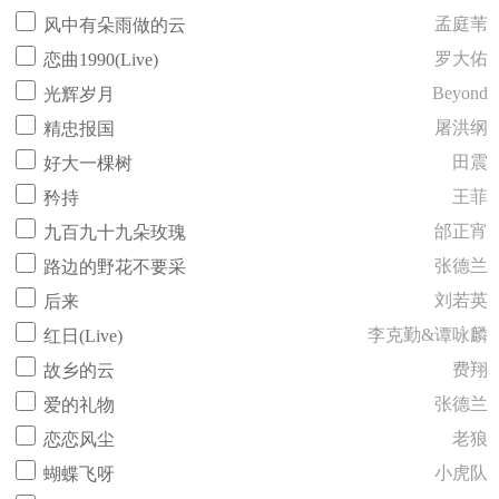
孟庭苇
风中有朵雨做的云
罗大佑
恋曲1990(Live)
Beyond
光辉岁月
屠洪纲
精忠报国
田震
好大一棵树
王菲
矜持
邰正宵
九百九十九朵玫瑰
张德兰
路边的野花不要采
刘若英
后来
李克勤&谭咏麟
红日(Live)
费翔
故乡的云
张德兰
爱的礼物
老狼
恋恋风尘
小虎队
蝴蝶飞呀