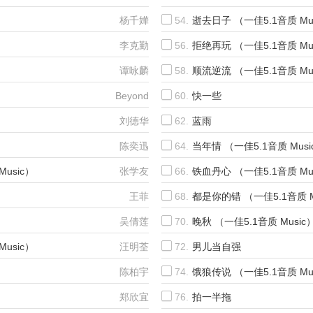
杨千嬅
54.
逝去日子 （一佳5.1音质 Mu
）
李克勤
56.
拒绝再玩 （一佳5.1音质 Mu
谭咏麟
58.
顺流逆流 （一佳5.1音质 Mu
Beyond
60.
快一些
刘德华
62.
蓝雨
陈奕迅
64.
当年情 （一佳5.1音质 Musi
usic）
张学友
66.
铁血丹心 （一佳5.1音质 Mu
王菲
68.
都是你的错 （一佳5.1音质 M
吴倩莲
70.
晚秋 （一佳5.1音质 Music
usic）
汪明荃
72.
男儿当自强
陈柏宇
74.
饿狼传说 （一佳5.1音质 Mu
郑欣宜
76.
拍一半拖