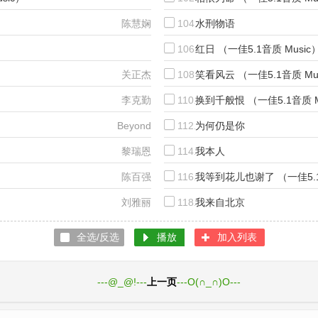
张智霖_许秋怡
陈慧娴
104.
水刑物语
）
106.
红日 （一佳5.1音质 Music
卢巧音_王力宏
关正杰
108.
笑看风云 （一佳5.1音质 Mu
）
李克勤
110.
换到千般恨 （一佳5.1音质 M
）
Beyond
112.
为何仍是你
黎瑞恩
114.
我本人
陈百强
116.
我等到花儿也谢了 （一佳5.1
刘雅丽
118.
我来自北京
全选/反选
播放
加入列表
1页
---@_@!---
上一页
---O(∩_∩)O---