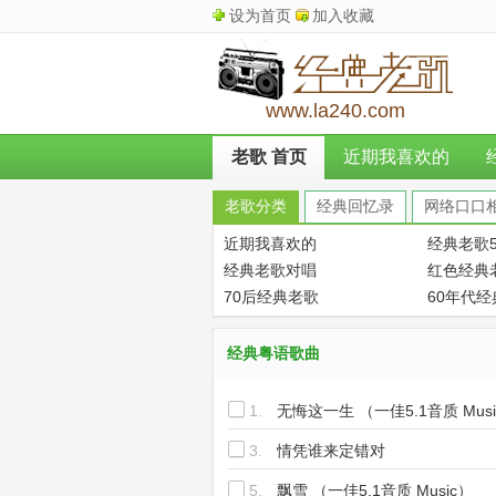
设为首页
加入收藏
www.la240.com
老歌 首页
近期我喜欢的
老歌分类
经典回忆录
网络口口
近期我喜欢的
经典老歌5
经典老歌对唱
红色经典
70后经典老歌
60年代
经典粤语歌曲
1.
无悔这一生 （一佳5.1音质 Mus
3.
情凭谁来定错对
5.
飘雪 （一佳5.1音质 Music）