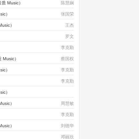
 Music）
陈慧娴
sic）
张国荣
usic）
王杰
罗文
）
李克勤
Music）
蔡国权
sic）
李克勤
李克勤
sic）
周华健_齐豫
usic）
周慧敏
李克勤
usic）
刘德华
邓丽欣