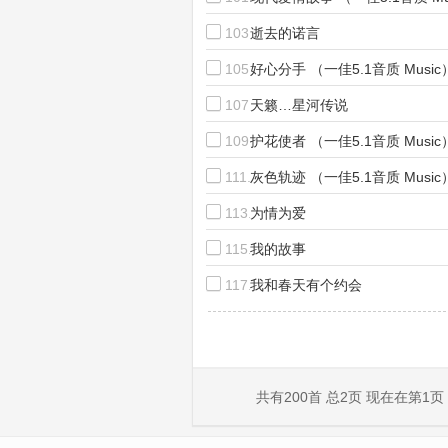
103.
逝去的诺言
105.
好心分手 （一佳5.1音质 Music
107.
天籁…星河传说
109.
护花使者 （一佳5.1音质 Music
111.
灰色轨迹 （一佳5.1音质 Music
113.
为情为爱
115.
我的故事
117.
我和春天有个约会
共有200首 总2页 现在在第