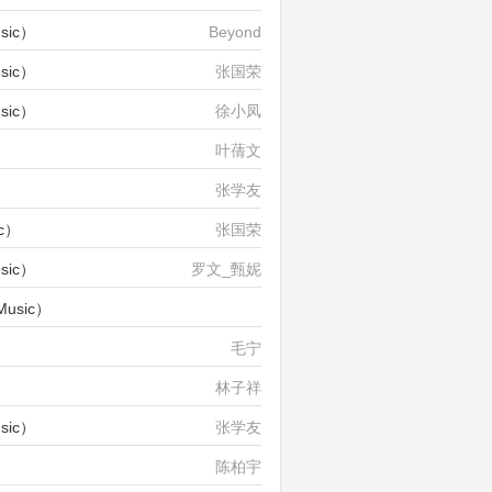
sic）
Beyond
sic）
张国荣
sic）
徐小凤
叶蒨文
张学友
c）
张国荣
sic）
罗文_甄妮
usic）
陈慧琳_郑中基
）
毛宁
林子祥
sic）
张学友
陈柏宇