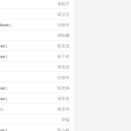
）
黄凯芹
梁汉文
usic）
刘德华
谭咏麟
sic）
陈奕迅
sic）
林子祥
谭杏蓝
刘德华
sic）
陈慧娴
sic）
张学友
c）
谢安琪
）
草蜢
sic）
陈小春