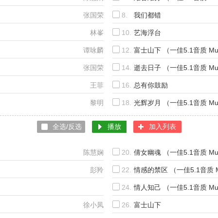
张国荣
8.
我们都错
林峯
10.
艺海浮台
谭咏麟
12.
富士山下 （一佳5.1音质 Mu
）
张国荣
14.
逝去日子 （一佳5.1音质 Mu
王菲
16.
总有你鼓励
黎明
18.
光辉岁月 （一佳5.1音质 Mu
全选/反选
播放
加入列表
）
陈慧娴
20.
倩女幽魂 （一佳5.1音质 Mu
彭羚
22.
情感的禁区 （一佳5.1音质 M
24.
情人知己 （一佳5.1音质 Mu
张学友&王菲
徐小凤
26.
富士山下