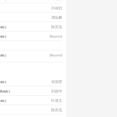
许靖韵
谭咏麟
sic）
陈奕迅
sic）
Beyond
李国祥&伦永亮
sic）
Beyond
sic）
张国荣
usic）
刘德华
sic）
叶倩文
陈奕迅