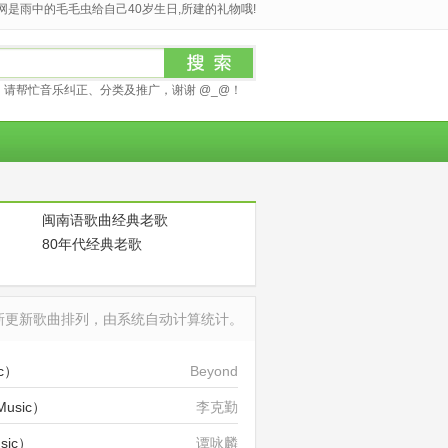
是雨中的毛毛虫给自己40岁生日,所建的礼物哦!
请帮忙音乐纠正、分类及推广，谢谢 @_@！
闽南语歌曲经典老歌
80年代经典老歌
最新更新歌曲排列，由系统自动计算统计。
c）
Beyond
usic）
李克勤
sic）
谭咏麟