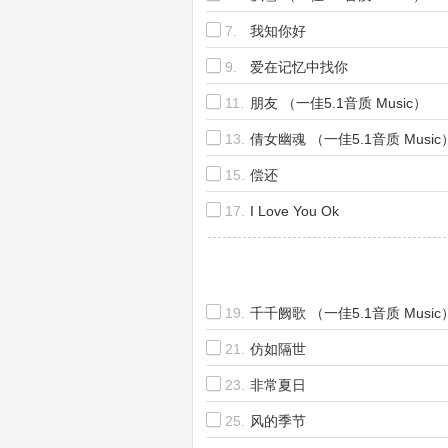
7.
我知你好
9.
爱在记忆中找你
11.
朋友 （一佳5.1音质 Music）
13.
倩女幽魂 （一佳5.1音质 Music
15.
偿还
17.
I Love You Ok
19.
千千阙歌 （一佳5.1音质 Music
21.
仿如隔世
23.
非常夏日
25.
风的季节