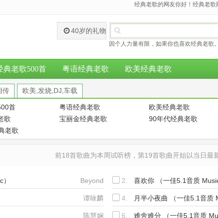
经典老歌的网友你好！经典老歌网
40岁的礼物
因个人力量有限，如果你也喜欢经典老歌。
经典老歌500首
粤语经典老歌
欧美经典老歌
相传
欧美,发烧,DJ,车载
00首
粤语经典老歌
欧美经典老歌
老歌
宝丽金经典老歌
90年代经典老歌
经典老歌
前18首歌曲为本周试听榜，第19首歌曲开始以当日
ic）
Beyond
2.
喜欢你 （一佳5.1音质 Musi
谭咏麟
4.
月半小夜曲 （一佳5.1音质 M
陈慧娴
6.
难舍难分 （一佳5.1音质 Mu