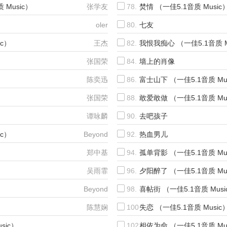
Music）
张学友
78.
焚情 （一佳5.1音质 Music
）
oler
80.
七友
ic）
王杰
82.
我恨我痴心 （一佳5.1音质 M
）
张国荣
84.
墙上的肖像
陈奕迅
86.
富士山下 （一佳5.1音质 Mu
张国荣
88.
敢爱敢做 （一佳5.1音质 Mu
谭咏麟
90.
去吧孩子
ic）
Beyond
92.
热血男儿
郑中基
94.
孤单背影 （一佳5.1音质 Mu
吴雨霏
96.
夕阳醉了 （一佳5.1音质 Mu
Beyond
98.
喜帖街 （一佳5.1音质 Musi
陈慧娴
100.
失恋 （一佳5.1音质 Music
sic）
102.
相依为命 （一佳5.1音质 Mu