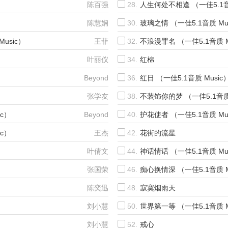
陈百强
28.
人生何处不相逢 （一佳5.1音质
陈慧娴
30.
玻璃之情 （一佳5.1音质 Mu
usic）
王菲
32.
不浪漫罪名 （一佳5.1音质 M
叶丽仪
34.
红棉
）
Beyond
36.
红日 （一佳5.1音质 Music
张学友
38.
不装饰你的梦 （一佳5.1音质 
ic）
Beyond
40.
护花使者 （一佳5.1音质 Mu
ic）
王杰
42.
花街的流星
）
叶倩文
44.
神话情话 （一佳5.1音质 Mu
）
张国荣
46.
痴心换情深 （一佳5.1音质 M
陈奕迅
48.
寂寞烟雨天
刘小慧
50.
世界第一等 （一佳5.1音质 M
）
刘小慧
52.
戒心