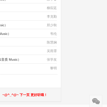
柳应廷
）
李克勤
sic）
郑少秋
usic）
韦伦
陈慧娴
吴雨霏
音质 Music）
张学友
黎明
~@^_^@~ 下一页 更好听哦！