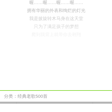
喔……喔……喔……喔……
拥有华丽的外表和绚烂的灯光
我是披旋转木马身在这天堂
只为了满足孩子的梦想
爬到我背上就带你去翱翔
分类：
经典老歌500首