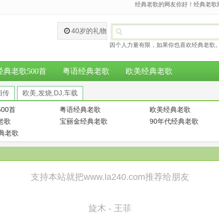
经典老歌的网友你好！经典老歌网
40岁的礼物
因个人力量有限，如果你也喜欢经典老歌。
经典老歌500首
粤语经典老歌
欧美经典老歌
相传
欧美,发烧,DJ,车载
00首
粤语经典老歌
欧美经典老歌
老歌
宝丽金经典老歌
90年代经典老歌
经典老歌
支持本站就把www.la240.com推荐给朋友
旋木 - 王菲