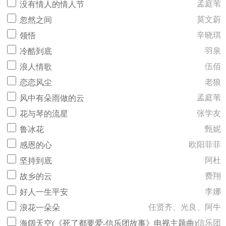
孟庭苇
没有情人的情人节
莫文蔚
忽然之间
辛晓琪
领悟
羽泉
冷酷到底
伍佰
浪人情歌
老狼
恋恋风尘
孟庭苇
风中有朵雨做的云
张学友
花与琴的流星
甄妮
鲁冰花
欧阳菲菲
感恩的心
阿杜
坚持到底
费翔
故乡的云
李娜
好人一生平安
任贤齐、光良、阿牛
浪花一朵朵
信乐团
海阔天空(《死了都要爱-信乐团故事》电视主题曲)