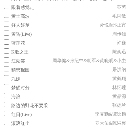
苏芮
跟着感觉走
毛阿敏
黄土高坡
孙悦&邰正宵
好人好梦
周传雄
黄昏(Live)
许巍
蓝莲花
陈奕迅
K歌之王
周华健&张纪中&胡军&黄晓明&小虫
江湖笑
屠洪纲
精忠报国
黄鹤翔
九妹
林忆莲
梦醒时分
黄品源
海浪
张德兰
路边的野花不要采
李克勤&谭咏麟
红日(Live)
罗大佑&陈淑桦
滚滚红尘