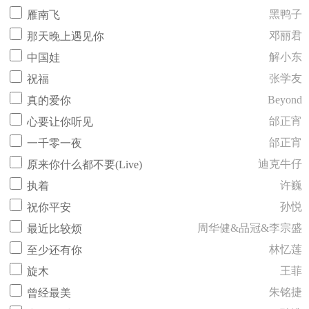
黑鸭子
雁南飞
邓丽君
那天晚上遇见你
解小东
中国娃
张学友
祝福
Beyond
真的爱你
邰正宵
心要让你听见
邰正宵
一千零一夜
迪克牛仔
原来你什么都不要(Live)
许巍
执着
孙悦
祝你平安
周华健&品冠&李宗盛
最近比较烦
林忆莲
至少还有你
王菲
旋木
朱铭捷
曾经最美