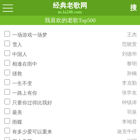
经典老歌网
搜
m.la240.com
我喜欢的老歌Top500
王杰
一场游戏一场梦
范晓萱
雪人
刘德华
中国人
黎明
相逢在雨中
孙楠
拯救
李克勤
一生不变
张学友
一路上有你
钟镇涛
只要你过得比我好
羽泉
最美
李翊君
雨蝶
迪克牛仔
有多少爱可以重来