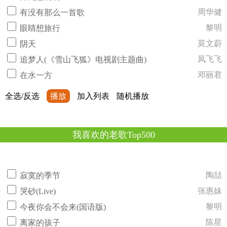
周华健
有没有那么一首歌
黎明
眼睛想旅行
莫文蔚
阴天
凤飞飞
追梦人(《雪山飞狐》电视剧主题曲)
邓丽君
在水一方
全选/反选
播放
加入列表
随机播放
我喜欢的老歌Top500
陶喆
寂寞的季节
张惠妹
哭砂(Live)
黎明
今夜你会不会来(国语版)
陈星
离家的孩子