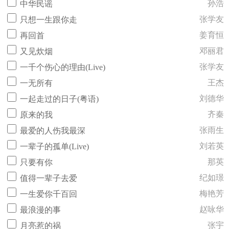
孙浩
中华民谣
张学友
只想一生跟你走
姜育恒
再回首
邓丽君
又见炊烟
张学友
一千个伤心的理由(Live)
王杰
一无所有
刘德华
一起走过的日子(粤语)
齐秦
原来的我
张雨生
最爱的人伤我最深
刘若英
一辈子的孤单(Live)
那英
只要有你
纪如璟
值得一辈子去爱
梅艳芳
一生爱你千百回
赵咏华
最浪漫的事
张宇
月亮惹的祸