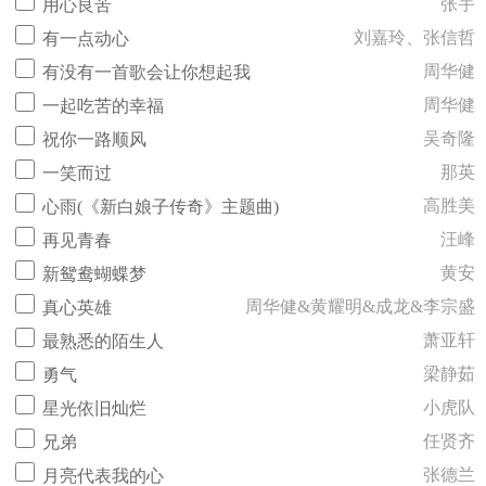
张宇
用心良苦
刘嘉玲、张信哲
有一点动心
周华健
有没有一首歌会让你想起我
周华健
一起吃苦的幸福
吴奇隆
祝你一路顺风
那英
一笑而过
高胜美
心雨(《新白娘子传奇》主题曲)
汪峰
再见青春
黄安
新鸳鸯蝴蝶梦
周华健&黄耀明&成龙&李宗盛
真心英雄
萧亚轩
最熟悉的陌生人
梁静茹
勇气
小虎队
星光依旧灿烂
任贤齐
兄弟
张德兰
月亮代表我的心