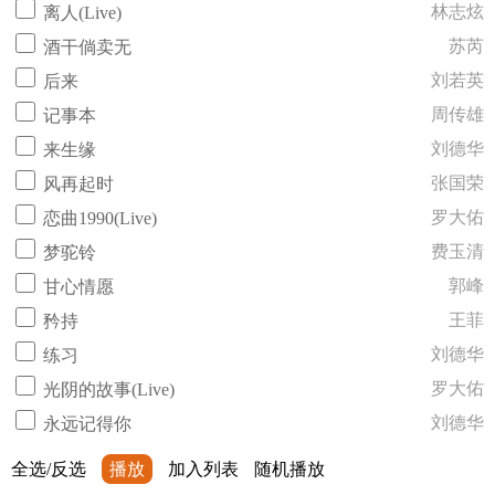
林志炫
离人(Live)
苏芮
酒干倘卖无
刘若英
后来
周传雄
记事本
刘德华
来生缘
张国荣
风再起时
罗大佑
恋曲1990(Live)
费玉清
梦驼铃
郭峰
甘心情愿
王菲
矜持
刘德华
练习
罗大佑
光阴的故事(Live)
刘德华
永远记得你
全选/反选
播放
加入列表
随机播放