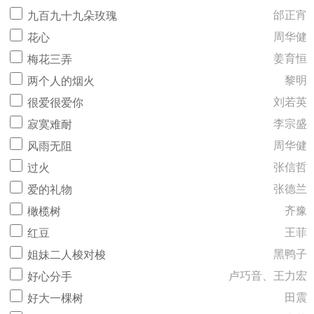
邰正宵
九百九十九朵玫瑰
周华健
花心
姜育恒
梅花三弄
黎明
两个人的烟火
刘若英
很爱很爱你
李宗盛
寂寞难耐
周华健
风雨无阻
张信哲
过火
张德兰
爱的礼物
齐豫
橄榄树
王菲
红豆
黑鸭子
姐妹二人梭对梭
卢巧音、王力宏
好心分手
田震
好大一棵树